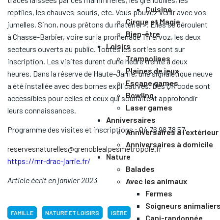
Cuisine
reptiles, les chauves-souris, etc. Vous pouvez venir avec vos
Cirque et Magie
jumelles. Sinon, nous prêtons du matériel ». Elles se déroulent
Bien-être
à Chasse-Barbier, voire sur la promenade Thiervoz, les deux
Loisirs
secteurs ouverts au public. Toutes les sorties sont sur
Trampolines
inscription. Les visites durent d’une heure trente à deux
Plaines de jeux
heures. Dans la réserve de Haute-Jarrie, une signalétique neuve
Escape games
a été installée avec des bornes explicatives. Des QR code sont
Bowling
accessibles pour celles et ceux qui souhaitent approfondir
Laser games
leurs connaissances.
Anniversaires
Programme des visites et inscriptions : 04 76 98 38 57
Anniversaires à l'extérieur
Anniversaires à domicile
reservesnaturelles@grenoblealpesmetropole.fr
Nature
https://rnr-drac-jarrie.fr/
Balades
Article écrit en janvier 2023
Avec les animaux
Fermes
Soigneurs animalier
FAMILLE
NATURE ET LOISIRS
ISÈRE
Cani-randonnée