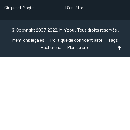
Cirque et Magie
Bien-être
© Copyright 2007-2022, Minizou . Tous droits réservés .
Mentions légales
Politique de confidentialité
Tags
Recherche
Plan du site
Back