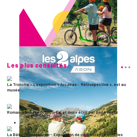
Les plus consultés
La Tronche – L’exposition « Arcabas – Rétrospective », est au
musée ...
Roman jeunesse : « Nico, Evi et moi » écrit par Anna Woltz
La Bâtie-Montgascon - Exposition de cerf-volant « Soieries