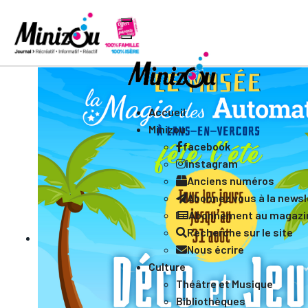
Accueil
Minizou
facebook
instagram
Anciens numéros
Abonnez vous à la newsle
Abonnement au magazi
Recherche sur le site
Nous écrire
Culture
Théâtre et Musique
Bibliothèques