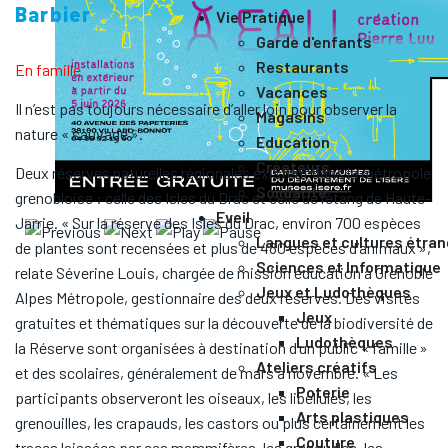
Barbier
Vie Pratique
Garde d'enfants
Restaurants
En famille
Vacances
Il n’est pas toujours nécessaire d’aller loin pour observer la
Magasins
nature « sauvage ».
Education
Créateurs
Deux réserves naturelles régionales existent dans la métropole
Solidarité
grenobloise : celle des Isles du Drac et celle de l’étang de Haute-
Eveil
Jarrie. « Sur la réserve des Isles du Drac, environ 700 espèces
Langues et cultures étra
de plantes sont recensées et plus de 480 espèces d’animaux »,
Sciences et Informatique
relate Séverine Louis, chargée de mission éducation à Grenoble
Jeux et Ludothèques
Alpes Métropole, gestionnaire des deux réserves. Des visites
Jeux
gratuites et thématiques sur la découverte de la biodiversité de
Ludothèques
la Réserve sont organisées à destination d’un public « famille »
Ateliers créatifs
et des scolaires, généralement de mars à novembre. « Les
Poterie
participants observeront les oiseaux, les libellules, les
Arts plastiques
grenouilles, les crapauds, les castors ou plus certainement les
Couture
traces laissées par ces mammifères, les grenouilles, les