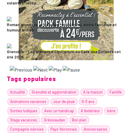
volantes, rêves ...
Roman jeunesse : « Appelez-moi Aby ! », entre fantaisie et
humour british
Grenoble - Les ateliers d’Ebullarium au Café des Enfants cet
été 2026
Tags populaires
Actualité
Grenoble et agglomération
A la maison
Famille
Animations vacances
Jour de pluie
0-3 ans
Sorties ludiques
Avec un handicap
A l'extérieur
Isère
Stage vacances
Grésivaudan
Bon plan
Compagnie isèroise
Pays Voironnais
Anniversaires