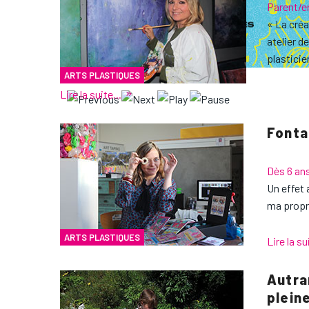
Parent/e
« La créa
atelier 
plasticie
ARTS PLASTIQUES
Lire la suite...
Fonta
Dès 6 an
Un effet 
ma propr
ARTS PLASTIQUES
Lire la su
Autra
plein