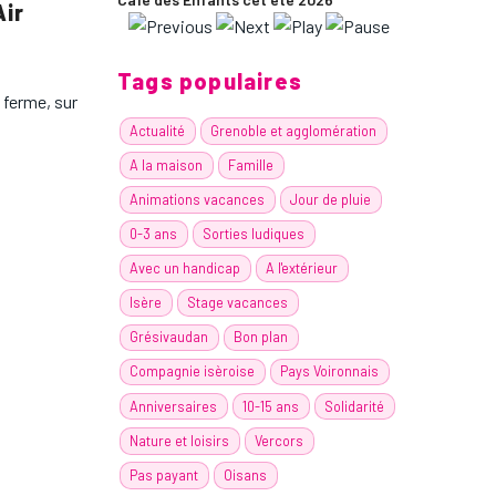
Air
Tags populaires
e ferme, sur
Actualité
Grenoble et agglomération
A la maison
Famille
Animations vacances
Jour de pluie
0-3 ans
Sorties ludiques
Avec un handicap
A l'extérieur
Isère
Stage vacances
Grésivaudan
Bon plan
Compagnie isèroise
Pays Voironnais
Anniversaires
10-15 ans
Solidarité
Nature et loisirs
Vercors
Pas payant
Oisans