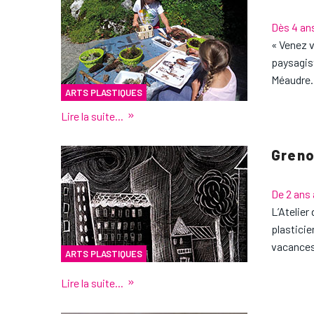
Dès 4 an
« Venez v
paysagist
Méaudre.
ARTS PLASTIQUES
Lire la suite...
Grenob
De 2 ans 
L’Atelier
plasticie
vacances
ARTS PLASTIQUES
Lire la suite...