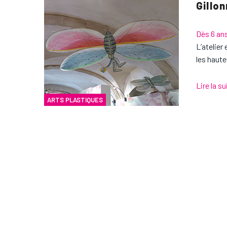
Gillo
Dès 6 an
L’atelier 
les haute
Lire la su
ARTS PLASTIQUES