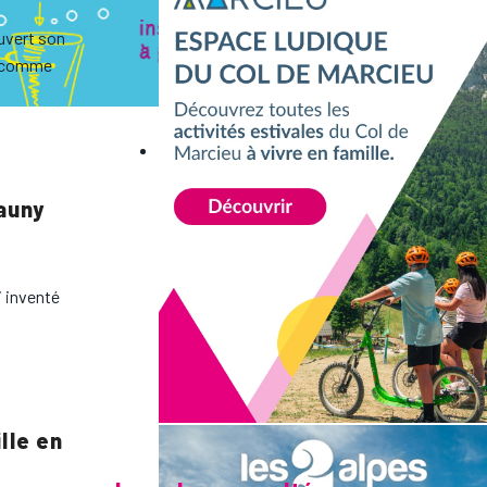
ouvert son
es comme
auny
i inventé
lle en