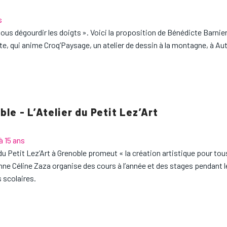
s
ous dégourdir les doigts ». Voici la proposition de Bénédicte Barnier
e, qui anime Croq’Paysage, un atelier de dessin à la montagne, à Au
le - L’Atelier du Petit Lez’Art
à 15 ans
 du Petit Lez’Art à Grenoble promeut « la création artistique pour tou
nne Céline Zaza organise des cours à l’année et des stages pendant l
 scolaires.