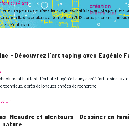
nfant dès 4 ans
tivité m’a permis de m’évader ». AgnieszkaMulak, artiste peintre a 
de création Île des couleurs à Domène en 2012 après plusieurs anné
nne à Pontcharra.
ine - Découvrez l’art taping avec Eugénie F
s
absolument bluffant. L’artiste Eugénie Fauny a créé l’art taping. « J’a
e technique, après de longues années de recherche.
ite...
ns-Méaudre et alentours - Dessiner en fami
e nature