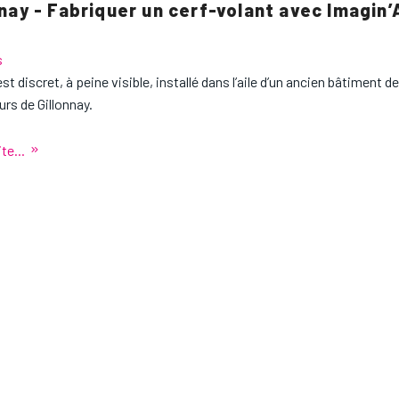
nnay - Fabriquer un cerf-volant avec Imagin’
s
est discret, à peine visible, installé dans l’aile d’un ancien bâtiment d
urs de Gillonnay.
ite...