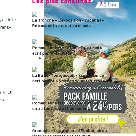
Les plus consultés
, artiste
La Tronche – L’exposition « Arcabas –
Rétrospective », est au musée ...
trans-
Roman jeunesse : « Nico, Evi et moi »
écrit par Anna Woltz
La Bâtie-Montgascon - Exposition de
cerf-volant « Soieries volantes, rêves ...
s ». La
es
Roman jeunesse : « Appelez-moi Aby ! »,
entre fantaisie et humour british
Grenoble - Les ateliers d’Ebullarium au
Café des Enfants cet été 2026